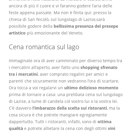
ancora di più il cuore e vi faranno godere l’aria delle
feste appena passate. Ma non è finita qui: presso la
chiesa di San Nicolò, sul lungolago di Lazise,sarà
possibile godere della
bellissima presenza del presepe
artistico
più emozionante del Veneto.
Cena romantica sul lago
Immaginate ora di aver camminato per diverso tempo tra
i mercatini all’aperto, aver fatto uno
shopping sfrenato
tra i mercatini
, aver comprato regalini per amici e
parenti che sicuramente non vedranno l’ora di scartare.
Ora tocca a voi regalarvi un
ultimo delizioso momento
prima di tornare a casa: una prelibata cena sul lungolago
di Lazise, a lume di candela col vostro lui o la vostra lei.
C’è davvero
l’imbarazzo della scelta sui ristoranti
, ma la
cosa sicura è che potrete mangiare egregiamente
dappertutto. Tutti i ristoranti, infatti, sono di
ottima
qualità
e potrete allietare la cena con degli ottimi
vini