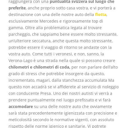
raggiungerà con una
puntualità svizzera sul luogo che
preferite
, anche proprio sotto casa vostra, e vi porterà a
destinazione con una delle nostre auto della
flotta
,
esclusivamente Mercedes e rigorosamente top di
gamma. Oltre alla problematica legata al trovare
parcheggio, che sappiamo bene essere molto stressante,
un’ulteriore seccatura, anche questa molto stressante,
potrebbe essere il viaggio di ritorno se andaste con la
vostra auto. Come tutti i veronesi, e non, sanno, la
Verona-Lago è una strada nella quale si possono creare
chilometri e chilometri di coda,
per non parlare dell’alto
grado di stress che potrebbe insorgere da questo,
incrementato, magari, dalla stanchezza accumulata
Ma
questo non accadrà se vi affiderete al servizio di noleggio
con conducente Presa. Uno dei nostri autisti vi verrà a
prendere puntualmente nel luogo prefissato e vi farà
accomodare
su una delle nostre auto che ovviamente
sarà stata precedentemente igienizzata con precisione e
meticolosità secondo le normative vigenti, con assoluto
rispetto delle norme igienico e sanitarie. Vi potrete