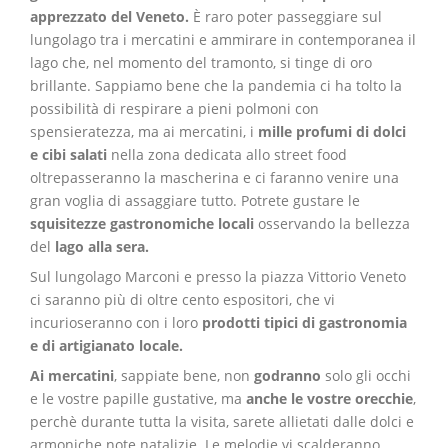
apprezzato del Veneto.
È raro poter passeggiare sul
lungolago tra i mercatini e ammirare in contemporanea il
lago che, nel momento del tramonto, si tinge di oro
brillante. Sappiamo bene che la pandemia ci ha tolto la
possibilità di respirare a pieni polmoni con
spensieratezza, ma ai mercatini, i
mille profumi di dolci
e cibi salati
nella zona dedicata allo street food
oltrepasseranno la mascherina e ci faranno venire una
gran voglia di assaggiare tutto. Potrete gustare le
squisitezze gastronomiche locali
osservando la bellezza
del
lago alla sera.
Sul lungolago Marconi e presso la piazza Vittorio Veneto
ci saranno più di oltre cento espositori, che vi
incurioseranno con i loro
prodotti tipici di gastronomia
e di artigianato locale.
Ai mercatini
, sappiate bene, non
godranno
solo gli occhi
e le vostre papille gustative, ma
anche le vostre orecchie
,
perchè durante tutta la visita, sarete allietati dalle dolci e
armoniche note natalizie. Le melodie vi scalderanno