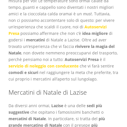
misura per voi! Le temperature sono ormai calate da
tempo, guanti e cappello sono diventati i nostri migliori
amici e la cioccolata calda oramai è un
must
. Tuttavia,
non ci possiamo accontentare solo di questo: per vivere
un’esperienza che scaldi il cuore, noi di
Autoservizi
Presa
possiamo affermare che non c’è
idea migliore
di
godersi i
mercatini
di Natale a Lazise. Oltre ad aver
trovato un’esperienza che vi faccia
rivivere la magia del
Natale
, non dovete nemmeno preoccuparvi del trasporto,
perchè pensiamo noi a tutto:
Autoservizi Presa
è il
servizio di noleggio con conducente
che vi farà sentire
comodi e sicuri
nel raggiungere la meta che preferite, tra
cui proprio i mercatini all’aperto sul lungolago.
Mercatini di Natale di Lazise
Da diversi anni ormai,
Lazise
è una delle
sedi più
suggestive
che ospitano i famosissimi banchetti o
mercatini di Natale
. In particolare, si tratta del
più
grande mercatino di Natale
con il presepe
più