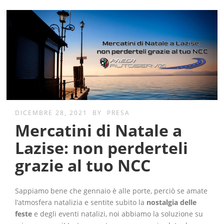
DICEMBRE 28, 2021
BY
PRESA
Mercatini di Natale a
Lazise: non perderteli
grazie al tuo NCC
Sappiamo bene che gennaio è alle porte, perciò se amate
l’atmosfera natalizia e sentite subito la
nostalgia delle
feste
e degli eventi natalizi, noi abbiamo la soluzione su