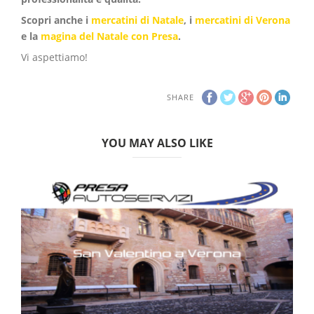
Scopri anche i
mercatini di Natale
, i
mercatini di Verona
e la
magina del Natale con Presa
.
Vi aspettiamo!
SHARE
YOU MAY ALSO LIKE