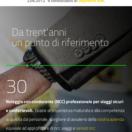
234/2012” e consultabili al
seguente link
.
Da trent'anni
un punto di riferimento
30
Noleggio con conducente (NCC) professionale per viaggi sicuri
e confortevoli.
Grazie all’esperienza maturata e alla competenza
acquisita dal personale, scegliere di avvalersi della
nostra azienda
equivale ad approfittare di ncc viaggi e
servizi ncc