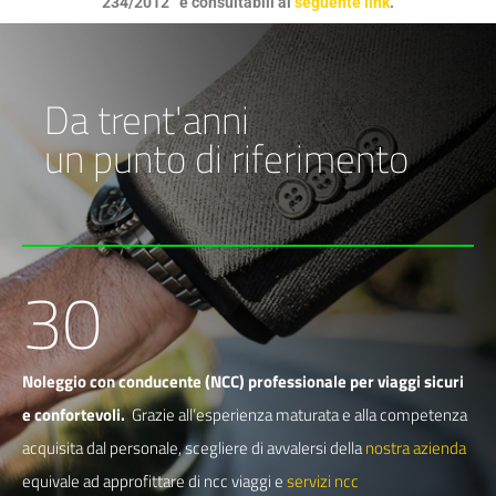
234/2012” e consultabili al
seguente link
.
Da trent'anni
un punto di riferimento
30
Noleggio con conducente (NCC) professionale per viaggi sicuri
e confortevoli.
Grazie all’esperienza maturata e alla competenza
acquisita dal personale, scegliere di avvalersi della
nostra azienda
equivale ad approfittare di ncc viaggi e
servizi ncc