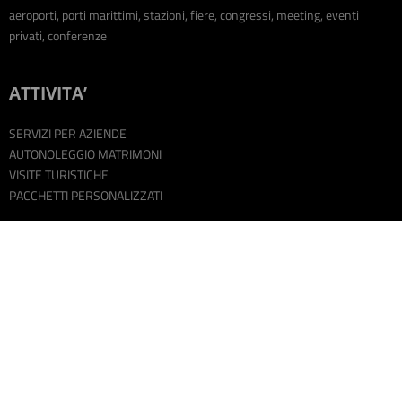
aeroporti, porti marittimi, stazioni, fiere, congressi, meeting, eventi
privati, conferenze
ATTIVITA’
SERVIZI PER AZIENDE
AUTONOLEGGIO MATRIMONI
VISITE TURISTICHE
PACCHETTI PERSONALIZZATI