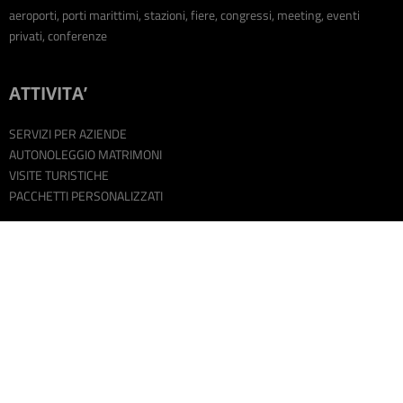
aeroporti, porti marittimi, stazioni, fiere, congressi, meeting, eventi
privati, conferenze
ATTIVITA’
SERVIZI PER AZIENDE
AUTONOLEGGIO MATRIMONI
VISITE TURISTICHE
PACCHETTI PERSONALIZZATI