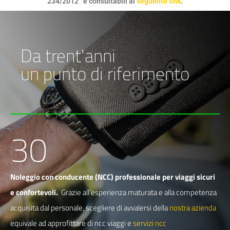
234/2012” e consultabili al
seguente link
.
Da trent'anni
un punto di riferimento
30
Noleggio con conducente (NCC) professionale per viaggi sicuri
e confortevoli.
Grazie all’esperienza maturata e alla competenza
acquisita dal personale, scegliere di avvalersi della
nostra azienda
equivale ad approfittare di ncc viaggi e
servizi ncc