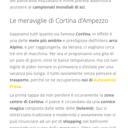
dei panorama mozzafiato e infine potrete addirittura
assistere ai
campionati mondiali di sci
.
Le meraviglie di Cortina d’Ampezzo
Sappiamo tutti quanto sia famosa
Cortina
, in effetti è
una delle
mete più ambite
e prestigiose dell’intero
arco
Alpino
,
e per raggiungerla, da Verona, ci vogliono circa
tre
ore di macchina. Per ora vi proponiamo una gita di
un paio di giorni, viste le basse temperature, ma ciò non
toglie di poter tornare in primavera o d’estate per una
vacanza più lunga; il tutto ovviamente senza pensare al
trasporto
, perché ce ne occuperemo
noi di
Autoservizi
Presa
.
La prima tappa da non perdere è sicuramente la
zona
centro di Cortina
: il paese è circondato da una
cornice
magica
composta dalle vette delle
Dolomiti
. Qui si
intrecciano tradizione e modernità e ovviamente non si
può rinunciare ad un
po’
di
shopping
nei bellissimi
negozietti nel cuore della montagna. Oltre agli acquisiti,