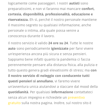
logicamente come passeggeri. I nostri
autisti
sono
preparatissimi, e non vi faranno mai mancare
confort,
cortesia, disponibilità, professionalità, educazione e
riservatezza.
Eh sì, perché il nostro personale mantiene
il massimo segreto su qualsiasi informazione, anche
personale o intima, alla quale possa venire a
conoscenza durante il lavoro.
Il nostro servizio è valido
24 ore su 24
. Tutte le nostre
auto
sono periodicamente
igienizzate
per farvi vivere
un’esperienza ancora più sicura e senza pensieri.
Sappiamo bene infatti quanto la pandemia ci faccia
perennemente pensare alla distanza fisica, alla pulizia e
tutto questo genera gradi elevatissimi di stress; ma
con
il nostro servizio di
noleggio con conducente
tutti
questi pensieri si annullano
, vi faremo vivere
un’avventura unica aiutandovi a staccare dal mood della
quotidianità
. Per qualsiasi
informazione
contattateci
senza alcun impegno e richiedete un
preventivo
gratuito
sulla nostra pagina. Inoltre, sul nostro sito è