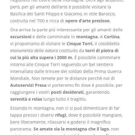
però, per gli amanti dell’arte è possibile visitare la
Basilica dei Santi Filippo e Giacomo, in stile Barocco,
costruita nel ‘700 e ricca di
opere d’arte preziose.
Ora arriva la parte più interessante per gli amanti delle
escursioni
e delle camminate in
montagna
. A
Cortina
,
vi proponiamo di visitare le
Cinque Torri,
il cosiddetto
monumento della natura
costituito da
torri di pietra di
cui la più alta supera i
2000 m.
È possibile camminare
intorno alle Cinque Torri seguendo un bel sentiero
intervallato dalle trincee dei soldati della Prima Guerra
Mondiale. Non temete per le distanze perchè noi di
Autoservizi Presa
vi porteremo fin dove è possibile, per
raggiungere i vostri
posti desiderati,
garantendo
serenità e relax
lungo tutto il tragitto.
Essendo in montagna, non ci si può dimenticare di far
tappa presso i diversi
rifugi,
dove è possibile mangiare,
bere liberamente, rilassarsi e godersi il magnifico
panorama.
Se amate sia la montagna che il lago
, non