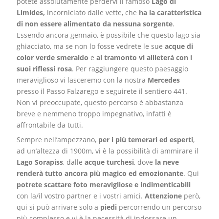
potete assolutamente perdervi il famoso
Lago di
Limides,
incorniciato dalle vette, che
ha la caratteristica
di non essere alimentato da nessuna sorgente
.
Essendo ancora gennaio, è possibile che questo lago sia
ghiacciato, ma se non lo fosse vedrete le sue
acque
di
color verde smeraldo
e
al tramonto vi allieterà con i
suoi riflessi rosa
. Per raggiungere questo paesaggio
meraviglioso vi lasceremo con la nostra
Mercedes
presso il Passo Falzarego e seguirete il sentiero 441.
Non vi preoccupate, questo percorso è abbastanza
breve e nemmeno troppo impegnativo, infatti è
affrontabile da tutti.
Sempre nell’ampezzano
,
per i più temerari ed esperti
,
ad un’altezza di 1900m, vi è la possibilità di ammirare il
Lago Sorapiss
, dalle
acque turchesi
, dove
la neve
renderà tutto ancora più
magico
ed emozionante
. Qui
potrete scattare foto meravigliose e indimenticabili
con la/il vostro partner e i vostri amici.
Attenzione
però,
qui si può arrivare solo a
piedi
percorrendo un percorso
più complesso e vi è la necessità di indossare un