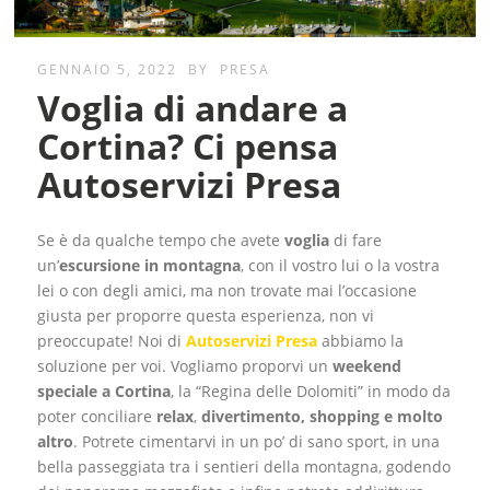
GENNAIO 5, 2022
BY
PRESA
Voglia di andare a
Cortina? Ci pensa
Autoservizi Presa
Se è da qualche tempo che avete
voglia
di fare
un’
escursione in montagna
, con il vostro lui o la vostra
lei o con degli amici, ma non trovate mai l’occasione
giusta per proporre questa esperienza, non vi
preoccupate! Noi di
Autoservizi Presa
abbiamo la
soluzione per voi. Vogliamo proporvi un
weekend
speciale a Cortina
, la “Regina delle Dolomiti” in modo da
poter conciliare
relax
,
divertimento, shopping e molto
altro
. Potrete cimentarvi in un
po’
di sano sport, in una
bella passeggiata tra i sentieri della montagna, godendo