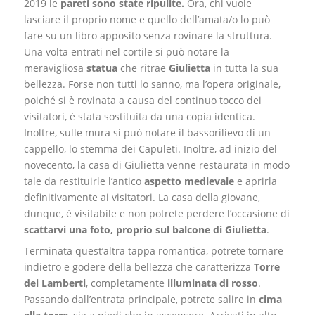
2019 le
pareti sono state ripulite.
Ora, chi vuole
lasciare il proprio nome e quello dell’amata/o lo può
fare su un libro apposito senza rovinare la struttura.
Una volta entrati nel cortile si può notare la
meravigliosa
statua
che ritrae
Giulietta
in tutta la sua
bellezza. Forse non tutti lo sanno, ma l’opera originale,
poiché si è rovinata a causa del continuo tocco dei
visitatori, è stata sostituita da una copia identica
.
Inoltre,
sulle mura si può notare il bassorilievo di un
cappello, lo stemma dei Capuleti. Inoltre, ad inizio del
novecento, la casa di Giulietta venne restaurata in modo
tale da restituirle l’antico
aspetto medievale
e aprirla
definitivamente ai visitatori.
La casa della giovane,
dunque,
è
visitabile e non potrete perdere l’occasione di
scattarvi una foto, proprio sul balcone di Giulietta
.
Terminata quest’altra tappa romantica, potrete tornare
indietro e godere della bellezza che caratterizza
Torre
dei Lamberti
, completamente
illuminata di rosso
.
Passando dall’entrata principale, potrete salire in
cima