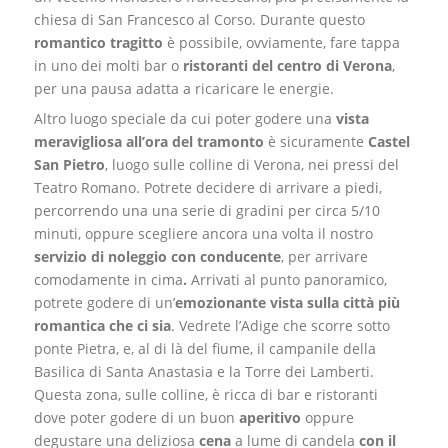
chiesa di San Francesco al Corso.
Durante questo
romantico tragitto
è possibile, ovviamente, fare tappa
in uno dei molti bar o
ristoranti del centro di Verona
,
per una pausa adatta a ricaricare le energie.
Altro luogo speciale da cui poter godere una
vista
meravigliosa all’ora del tramonto
è sicuramente
Castel
San Pietro
, luogo sulle colline di Verona, nei pressi del
Teatro Romano. Potrete decidere di arrivare a piedi,
percorrendo una una serie di gradini per circa 5/10
minuti, oppure scegliere ancora una volta il nostro
servizio di noleggio con conducente
, per arrivare
comodamente in cima
.
Arrivati al punto panoramico,
potrete godere di un’
emozionante vista sulla città
più
romantica che ci sia
. Vedrete l’Adige che scorre sotto
ponte Pietra, e, al di là del fiume, il campanile della
Basilica di Santa Anastasia e la Torre dei Lamberti.
Questa zona, sulle colline, è ricca di bar e ristoranti
dove poter godere di un buon
aperitivo
oppure
degustare una deliziosa
cena
a lume di candela
con il