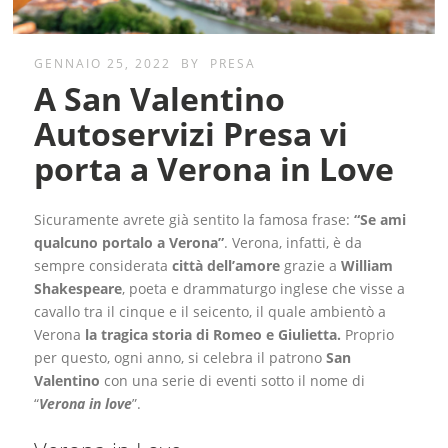
GENNAIO 25, 2022
BY
PRESA
A San Valentino
Autoservizi Presa vi
porta a Verona in Love
Sicuramente avrete già sentito la famosa frase:
“Se ami
qualcuno portalo a Verona”
. Verona, infatti, è da
sempre considerata
città dell’amore
grazie a
William
Shakespeare
, poeta e drammaturgo inglese che visse a
cavallo tra il cinque e il seicento, il quale ambientò a
Verona
la tragica storia di Romeo e Giulietta.
Proprio
per questo, ogni anno, si celebra il patrono
San
Valentino
con una serie di eventi sotto il nome di
“
Verona in love
”.