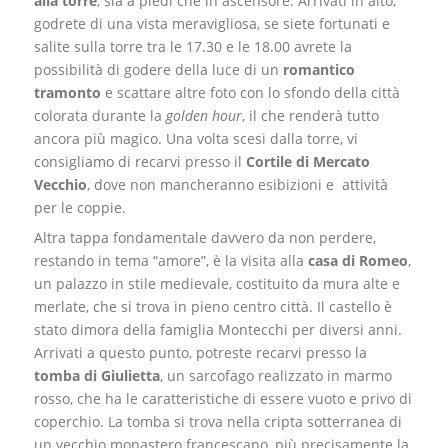
alla torre
, sia a piedi che in ascensore. Arrivati in alto,
godrete di una vista meravigliosa, se siete fortunati e
salite sulla torre tra le 17.30 e le 18.00 avrete la
possibilità di godere della luce di un
romantico
tramonto
e scattare altre foto con lo sfondo della città
colorata durante la
golden hour
, il che renderà tutto
ancora più magico. Una volta scesi dalla torre, vi
consigliamo di recarvi presso il
Cortile di Mercato
Vecchio
, dove non mancheranno esibizioni e attività
per le coppie.
Altra tappa fondamentale davvero da non perdere,
restando in tema “amore”, è la visita alla
casa di Romeo
,
un palazzo in stile medievale, costituito da mura alte e
merlate, che si trova in pieno centro città. Il castello è
stato dimora della famiglia Montecchi per diversi anni.
Arrivati a questo punto, potreste recarvi presso la
tomba di Giulietta
, un sarcofago realizzato in marmo
rosso, che ha le caratteristiche di essere vuoto e privo di
coperchio. La tomba si trova nella cripta sotterranea di
un vecchio monastero francescano, più precisamente la