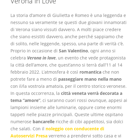
Verona in Love
La storia d’amore di Giulietta e Romeo è una leggenda e
nessuno sa veramente se questi due giovani innamorati
di Verona siano vissuti davvero. A molti piace credere
che siano esistiti davvero, anche perché sappiamo che
di solito, nelle leggende, spesso, una parte di verità c’è.
Proprio in occasione di
San Valentino
, ogni anno si
celebra
Verona in love
, un evento che vede protagonista
la città dell’amore, che quest’anno si terrà dall’11 al 14
febbraio 2022.
L’atmosfera è così
romantica
che non
potrete fare a meno di
passeggiare mano nella mano
con il/la vostro/a amato/a, per il centro storico veronese.
In questa occorrenza, la
città veneta verrà decorata a
tema “amore”
, ci saranno cuori rossi ovunque, appesi ai
lampioni insieme alle luminarie, oppure come enormi
tappeti nelle piazze principali. Queste ultime ospitano
numerose
bancarelle
ricche di cibi appetitosi, sia dolci
che salati. Con il
noleggio
con conducente di
Autoservizi
Presa
verremo a prendervi sotto casa e vi