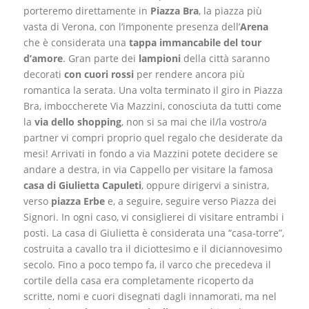
porteremo direttamente in
Piazza Bra
, la piazza più
vasta di Verona, con l’imponente presenza
dell’
Arena
che
è considerata una
tappa immancabile del tour
d’amore
. Gran parte dei
lampioni
della città saranno
decorati
con cuori rossi
per rendere ancora più
romantica la serata.
Una volta terminato il giro in Piazza
Bra, imboccherete Via Mazzini, conosciuta da tutti come
la
via dello shopping
, non si sa mai che il/la vostro/a
partner vi compri proprio quel regalo che desiderate da
mesi! Arrivati in fondo a via Mazzini potete decidere se
andare a destra, in via Cappello per visitare la famosa
casa di Giulietta Capuleti
, oppure dirigervi a sinistra,
verso
piazza Erbe
e, a seguire, seguire verso Piazza dei
Signori. In ogni caso, vi consiglierei di visitare entrambi i
posti. La casa di Giulietta è considerata una “casa-torre”,
costruita a cavallo tra il diciottesimo e il diciannovesimo
secolo. Fino a poco tempo fa, il varco che precedeva il
cortile della casa era completamente ricoperto da
scritte, nomi e cuori disegnati dagli innamorati, ma nel