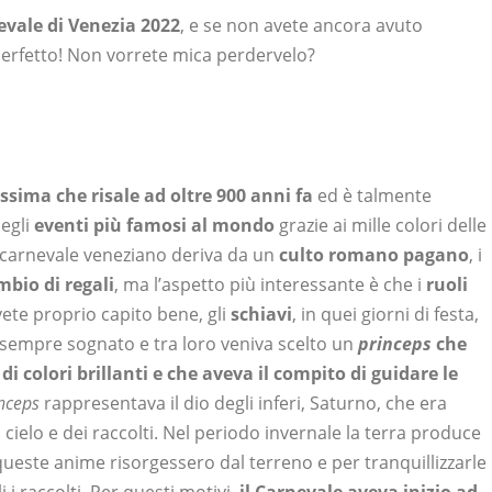
evale di Venezia 2022
, e se non avete ancora avuto
perfetto! Non vorrete mica perdervelo?
issima che risale ad oltre 900 anni fa
ed è talmente
degli
eventi più famosi al mondo
grazie ai mille colori delle
Il carnevale veneziano deriva da un
culto romano pagano
, i
mbio di regali
, ma l’aspetto più interessante è che i
ruoli
vete proprio capito bene, gli
schiavi
, in quei giorni di festa,
sempre sognato e tra loro veniva scelto un
princeps
che
 colori brillanti e che aveva il compito di guidare le
inceps
rappresentava il dio degli inferi, Saturno, che era
cielo e dei raccolti. Nel periodo invernale la terra produce
ueste anime risorgessero dal terreno e per tranquillizzarle