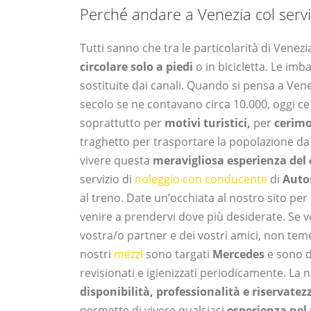
Perché andare a Venezia col serv
Tutti sanno che tra le particolarità di Venezia
circolare solo a piedi
o in bicicletta. Le imb
sostituite dai canali. Quando si pensa a Ven
secolo se ne contavano circa 10.000, oggi c
soprattutto per
motivi turistici,
per
cerim
traghetto per trasportare la popolazione da u
vivere questa
meravigliosa esperienza del 
servizio di
noleggio con conducente
di
Autos
al treno. Date un’occhiata al nostro sito per 
venire a prendervi dove più desiderate. Se v
vostra/o partner e dei vostri amici, non temete
nostri
mezzi
sono targati
Mercedes
e sono d
revisionati e igienizzati periodicamente. La n
disponibilità, professionalità e riservatez
permette di vivere qualsiasi
esperienza nel 