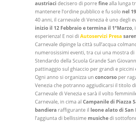
austriaci
decisero di porre
fine
alla lunga t
mantenere l’ordine pubblico e fu solo
nel 1
40 anni, il carnevale di Venezia è uno degli e
inizio il 12 Febbraio e termina il 1°Marzo
,
esperienza! E noi di
Autoservizi Presa
sarem
Carnevale dipinge la città sull’acqua colmand
numerosissimi eventi, tra cui una mostra di
Stendardo della Scuola Grande San Giovanni Ev
pattinaggio sul ghiaccio per grandi e piccini 
Ogni anno si organizza un
concorso
per raga
Venezia che potranno aggiudicarsi il titolo di
Carnevale di Venezia e sarà il volto femminile
Carnevale, in cima al
Campanile di Piazza 
bandiera
raffigurante il
leone alato di San
l’aggiunta di bellissime
musiche
di sottofo