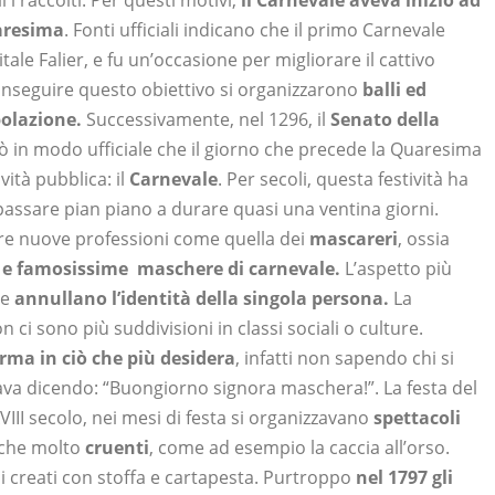
 i raccolti. Per questi motivi,
il Carnevale aveva inizio ad
aresima
.
Fonti ufficiali indicano che il primo Carnevale
tale Falier, e fu un’occasione per migliorare il cattivo
onseguire questo obiettivo si organizzarono
balli ed
polazione.
Successivamente, nel 1296, il
Senato della
ò in modo ufficiale che il giorno che precede la Quaresima
vità pubblica: il
Carnevale
. Per secoli, questa festività ha
 passare pian piano a durare quasi una ventina giorni.
cere nuove professioni come quella dei
mascareri
,
ossia
me e famosissime maschere di carnevale.
L’aspetto più
se
annullano l’identità della singola persona.
La
ci sono più suddivisioni in classi sociali o culture.
ma in ciò che più desidera
, infatti non sapendo chi si
tava dicendo: “Buongiorno signora maschera!”.
La festa del
XVIII secolo, nei mesi di festa si organizzavano
spettacoli
nche molto
cruenti
, come ad esempio la caccia all’orso.
i creati con stoffa e cartapesta.
Purtroppo
nel 1797 gli