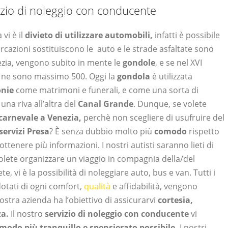
izio di noleggio con conducente
 vi è il
divieto di utilizzare automobili,
infatti è possibile
arcazioni sostituiscono le auto e le strade asfaltate sono
ezia, vengono subito in mente le
gondole
, e se nel XVI
e ne sono massimo 500. Oggi la
gondola
è utilizzata
onie
come matrimoni e funerali, e come una sorta di
na riva all’altra del
Canal Grande
. Dunque, se volete
carnevale a Venezia,
perchè non scegliere di usufruire del
ervizi Presa
? È senza dubbio molto più
comodo
rispetto
ottenere più informazioni. I nostri autisti saranno lieti di
olete organizzare un viaggio in compagnia della/del
, vi è la possibilità di noleggiare auto, bus e van. Tutti i
otati di ogni comfort,
qualità
e affidabilità, vengono
ostra azienda ha l’obiettivo di assicurarvi
cortesia,
za.
Il nostro
servizio di noleggio con conducente
vi
modo più tranquillo e spensierato possibile.
I nostri