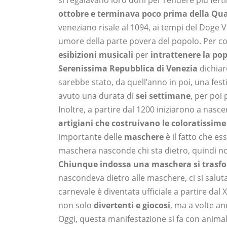
si regalavano loro doni per rendere più fertili
ottobre e terminava poco prima della Qu
veneziano risale al 1094, ai tempi del Doge Vi
umore della parte povera del popolo. Per c
esibizioni musicali
per
intrattenere la po
Serenissima Repubblica di Venezia
dichiar
sarebbe stato, da quell’anno in poi, una festi
avuto una durata di
sei settimane
, per poi
Inoltre, a partire dal 1200 iniziarono a nas
artigiani che costruivano le coloratissi
importante delle
maschere
è il fatto che es
maschera nasconde chi sta dietro, quindi non 
Chiunque indossa una maschera si trasfor
nascondeva dietro alle maschere, ci si salu
carnevale è diventata ufficiale a partire dal 
non solo
divertenti e giocosi
, ma a volte a
Oggi, questa manifestazione si fa con animal