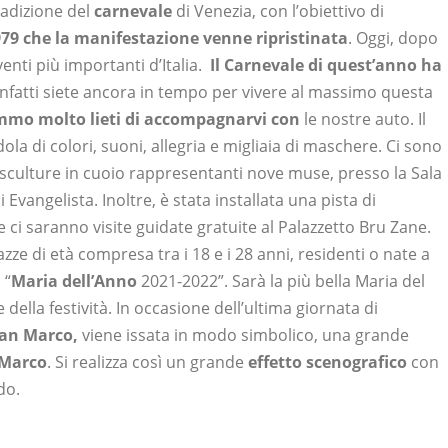
radizione del
carnevale
di Venezia, con l’obiettivo di
979 che la manifestazione venne ripristinata
. Oggi, dopo
venti più importanti d’Italia.
Il Carnevale di quest’anno ha
 infatti siete ancora in tempo per vivere al massimo questa
mo molto lieti di accompagnarvi con
le nostre auto. Il
ola di colori, suoni, allegria e migliaia di maschere. Ci sono
 sculture in cuoio rappresentanti nove muse, presso la Sala
angelista. Inoltre, è stata installata una pista di
e ci saranno visite guidate gratuite al Palazzetto Bru Zane.
zze di età compresa tra i 18 e i 28 anni, residenti o nate a
 “
Maria dell’Anno
2021-2022”. Sarà la più bella Maria del
 della festività.
In occasione dell’ultima giornata di
San Marco,
viene issata in modo simbolico, una grande
 Marco
. Si realizza così un grande
effetto scenografico
con
ndo.