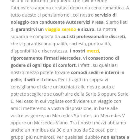
alcuni conducenti prepotenti che rovinerebbe
l’atmosfera appena creatasi dopo una cena romantica. A
tutto questo ci pensiamo noi, col nostro
servizio di
noleggio con conducente Autoservizi Presa.
Siamo lieti
di
garantirvi un
viaggio sereno
e sicuro.
La nostra
squadra è composta da
autisti professionali e discreti
,
che vi garantiscono qualità, cortesia, puntualità,
disponibilità e riservatezza.
I nostri
mezzi
,
rigorosamente firmati Mercedes, vi consentono di
godere di ogni tipo di comfort,
infatti, su qualsiasi
nostro mezzo potete trovare
comodi sedili e interni in
pelle, il wifi e il clima.
Per i tragitti in coppia vi
consigliamo di dare un’occhiata alle nostre auto e
potrete scegliere se usufruire della Serie S oppure Serie
E. Nel caso in cui vogliate condividere un viaggio con
amici metteremo a vostra disposizione, in base alle
vostre esigenze, un Mercedes Sprinter, un Mercedes V
oppure un Mercedes Viano. Tra i nostri mezzi abbiamo
anche un minibus da 36 e un bus da 52 posti per i
gruppi più numerosi. Per qualsiasi dubbio
non esitate a