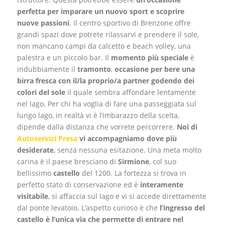
perfetta per imparare un nuovo sport e scoprire
nuove passioni
. Il centro sportivo di Brenzone offre
grandi spazi dove potrete rilassarvi e prendere il sole,
non mancano campi da calcetto e beach volley, una
palestra e un piccolo bar. Il
momento più speciale
è
indubbiamente il
tramonto
,
occasione per bere una
birra fresca con il/la proprio/a partner godendo dei
colori del sole
il quale sembra affondare lentamente
nel lago. Per chi ha voglia di fare una passeggiata sul
lungo lago, in realtà vi è l’imbarazzo della scelta,
dipende dalla distanza che vorrete percorrere.
Noi di
Autoservizi Presa
vi accompagniamo dove più
desiderate
, senza nessuna esitazione. Una meta molto
carina è il paese bresciano di
Sirmione
, col suo
bellissimo
castello
del 1200. La fortezza si trova in
perfetto stato di conservazione ed è
interamente
visitabile
, si affaccia sul lago e vi si accede direttamente
dal ponte levatoio. L’aspetto curioso è che
l’ingresso del
castello è l’unica via che permette di entrare nel