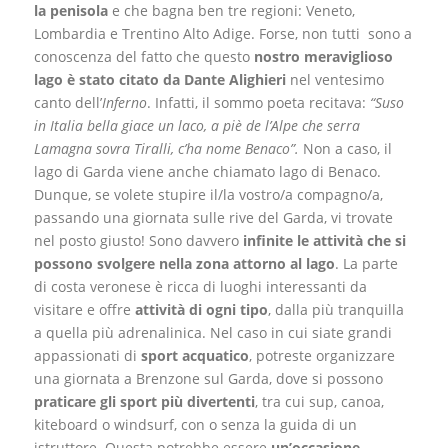
la penisola
e che bagna ben tre regioni: Veneto,
Lombardia e Trentino Alto Adige. Forse, non tutti sono a
conoscenza del fatto che questo
nostro meraviglioso
lago è stato citato da Dante
Alighieri
nel ventesimo
canto dell’
Inferno
. Infatti, il sommo poeta recitava:
“
Suso
in Italia bella giace un laco, a piè de l’
Alpe
che serra
Lamagna
sovra
Tiralli
, c’ha nome Benaco”.
Non a caso, il
lago di Garda viene anche chiamato lago di Benaco.
Dunque, se volete stupire il/la vostro/a compagno/a,
passando una giornata sulle rive del Garda, vi trovate
nel posto giusto! Sono davvero
infinite le attività che si
possono svolgere nella zona attorno al lago
. La parte
di costa veronese è ricca di luoghi interessanti da
visitare e offre
attività di ogni tipo
, dalla più tranquilla
a quella più adrenalinica. Nel caso in cui siate grandi
appassionati di
sport acquatico
, potreste organizzare
una giornata a Brenzone sul Garda, dove si possono
praticare gli sport più divertenti
, tra cui sup, canoa,
kiteboard o windsurf, con o senza la guida di un
istruttore. Questa potrebbe essere
un’occasione