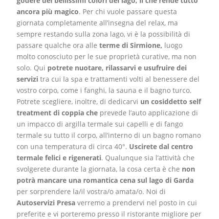
godere dei bellissimi colori del lago, il che rende tutto
ancora più magico
. Per chi vuole passare questa
giornata completamente all’insegna del relax, ma
sempre restando sulla zona lago, vi è la possibilità di
passare qualche ora alle
terme di Sirmione,
luogo
molto conosciuto per le sue proprietà curative, ma non
solo. Qui
potrete nuotare, rilassarvi e usufruire dei
servizi
tra cui la spa e trattamenti volti al benessere del
vostro corpo, come i fanghi, la sauna e il bagno turco.
Potrete scegliere, inoltre, di dedicarvi
un cosiddetto self
treatment di coppia che
prevede l’auto applicazione di
un impacco di argilla termale sui capelli e di fango
termale su tutto il corpo, all’interno di un bagno romano
con una temperatura di circa 40°.
Uscirete dal centro
termale felici e rigenerati
. Qualunque sia l’attività che
svolgerete durante la giornata, la cosa certa è che
non
potrà mancare una romantica cena sul lago di Garda
per sorprendere la/il vostra/o amata/o. Noi di
Autoservizi Presa
verremo a prendervi nel posto in cui
preferite e vi porteremo presso il ristorante migliore per