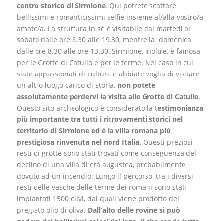
centro storico di Sirmione
. Qui potrete scattare
bellissimi e romanticissimi selfie insieme al/alla vostro/a
amato/a. La struttura in sè è visitabile dal martedì al
sabato dalle ore 8.30 alle 19.30, mentre la domenica
dalle ore 8.30 alle ore 13.30. Sirmione, inoltre, è famosa
per le Grotte di Catullo e per le terme. Nel caso in cui
siate appassionati di cultura e abbiate voglia di visitare
un altro luogo carico di storia,
non potete
assolutamente perdervi la visita alle Grotte di Catullo
.
Questo sito archeologico è considerato la t
estimonianza
più importante tra tutti i ritrovamenti storici nel
territorio di Sirmione ed è la villa romana più
prestigiosa rinvenuta nel nord Italia.
Questi preziosi
resti di grotte sono stati trovati come conseguenza del
declino di una villa di età augustea, probabilmente
dovuto ad un incendio. Lungo il percorso, tra i diversi
resti delle vasche delle terme dei romani sono stati
impiantati 1500 olivi, dai quali viene prodotto del
pregiato olio di oliva.
Dall’alto delle rovine si può