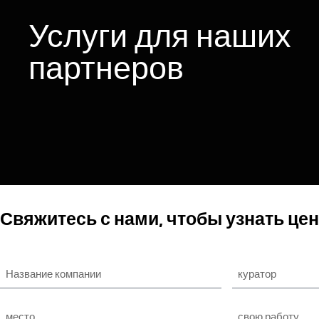
HOTEL
Услуги для наших
VERONA
партнеров
Все необходимое
для наших клиентов
Свяжитесь с нами, чтобы узнать цен