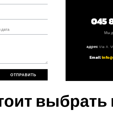
045 
Мы д
адрес
Via A. 
Email
info@
ОТПРАВИТЬ
тоит выбрать 