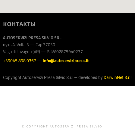
КОНТАКТЫ
AUTOSERVIZI PRESA SILVIO SRL
путь A. Volta 3 — Cap 37030
Vago di Lavagno (VR) — P. IVA02875940237
+39045 898 0367
—
info@autoservizipresa.it
Copyright Autoservizi Presa Silvio S.r.l — developed by
DarwinNet S.r.l.
© COPYRIGHT AUTOSERVIZI PRESA SILVIO