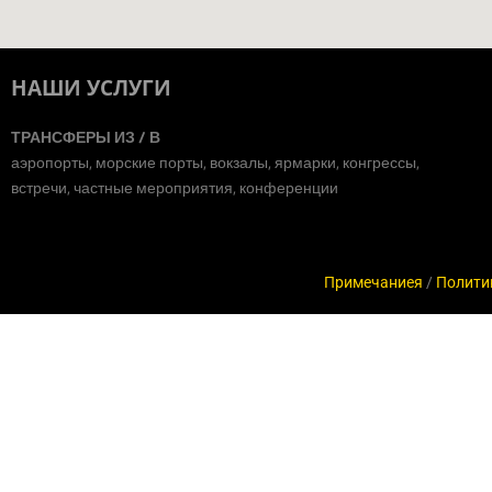
НАШИ УСЛУГИ
ТРАНСФЕРЫ ИЗ / В
аэропорты, морские порты, вокзалы, ярмарки, конгрессы,
встречи, частные мероприятия, конференции
Примечаниея
/
Полити