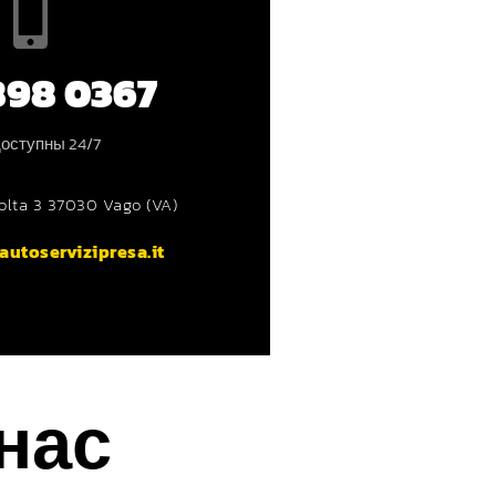
898 0367
оступны 24/7
Volta 3 37030 Vago (VA)
autoservizipresa.it
нас